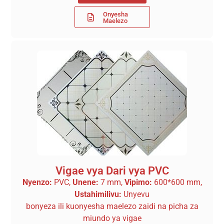
Onyesha
Maelezo
Vigae vya Dari vya PVC
Nyenzo:
PVC,
Unene:
7 mm,
Vipimo:
600*600 mm,
Ustahimilivu:
Unyevu
bonyeza ili kuonyesha maelezo zaidi na picha za
miundo ya vigae