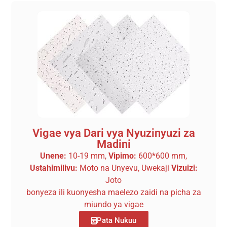
Vigae vya Dari vya Nyuzinyuzi za
Madini
Unene:
10-19 mm,
Vipimo:
600*600 mm,
Ustahimilivu:
Moto na Unyevu, Uwekaji
Vizuizi:
Joto
bonyeza ili kuonyesha maelezo zaidi na picha za
miundo ya vigae
Pata Nukuu