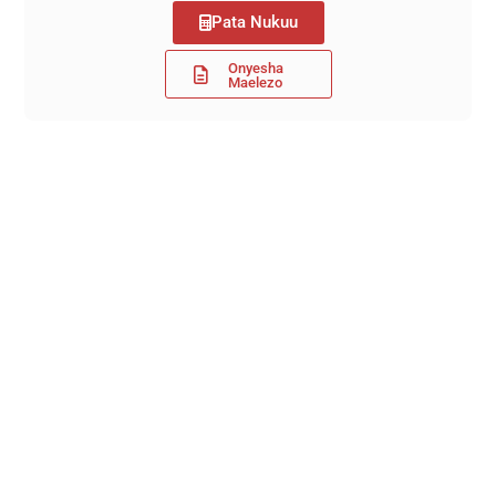
Pata Nukuu
Onyesha
Maelezo