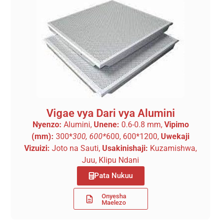
Vigae vya Dari vya Alumini
Nyenzo:
Alumini,
Unene:
0.6-0.8 mm,
Vipimo
(mm):
300*
300, 600*
600, 600*1200,
Uwekaji
Vizuizi:
Joto na Sauti,
Usakinishaji:
Kuzamishwa,
Juu, Klipu Ndani
Pata Nukuu
Onyesha
Maelezo