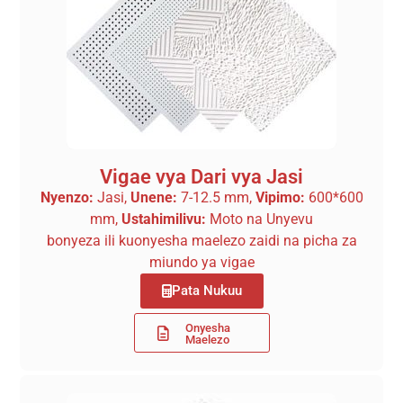
Vigae vya Dari vya Jasi
Nyenzo:
Jasi,
Unene:
7-12.5 mm,
Vipimo:
600*600
mm,
Ustahimilivu:
Moto na Unyevu
bonyeza ili kuonyesha maelezo zaidi na picha za
miundo ya vigae
Pata Nukuu
Onyesha
Maelezo